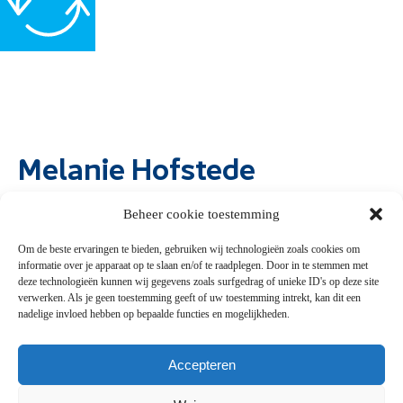
Melanie Hofstede
Beheer cookie toestemming
info@hetgrootstekennisfestival.nl
Om de beste ervaringen te bieden, gebruiken wij technologieën zoals cookies om
informatie over je apparaat op te slaan en/of te raadplegen. Door in te stemmen met
deze technologieën kunnen wij gegevens zoals surfgedrag of unieke ID's op deze site
verwerken. Als je geen toestemming geeft of uw toestemming intrekt, kan dit een
Snel naar
nadelige invloed hebben op bepaalde functies en mogelijkheden.
Presentaties
Accepteren
FAQ
Contact