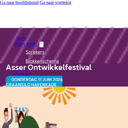
Ga naar hoofdinhoud
Ga naar voettekst
Home
Programma
Sprekers
Blokkenschema
Asser Ontwikkelfestival
FAQ
Contact
DONDERDAG 11 JUNI 2026
GRAANSILO HAVENKADE
Home
Programma
Sprekers