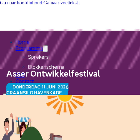
Ga naar hoofdinhoud
Ga naar voettekst
Home
Programma
Sprekers
Blokkenschema
Asser Ontwikkelfestival
FAQ
Contact
DONDERDAG 11 JUNI 2026
GRAANSILO HAVENKADE
Home
Programma
Sprekers