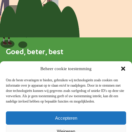
Blokkenschema
FAQ
Contact
Goed, beter, best
Beheer cookie toestemming
Wie zien we vanmiddag bij Tim Akkerman?
Om de beste ervaringen te bieden, gebruiken wij technologieën zoals cookies om
informatie over je apparaat op te slaan en/of te raadplegen. Door in te stemmen met
deze technologieën kunnen wij gegevens zoals surfgedrag of unieke ID's op deze site
verwerken. Als je geen toestemming geeft of uw toestemming intrekt, kan dit een
Snel naar
nadelige invloed hebben op bepaalde functies en mogelijkheden.
Presentaties
Accepteren
FAQ
Contact
Weigeren