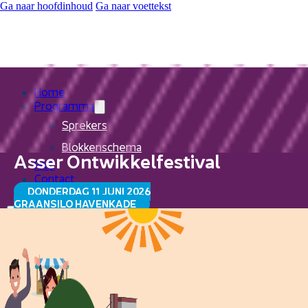
Ga naar hoofdinhoud
Ga naar voettekst
Home
Programma
Sprekers
Blokkenschema
Asser Ontwikkelfestival
FAQ
Contact
DONDERDAG 11 JUNI 2026
GRAANSILO HAVENKADE
Home
Programma
Sprekers