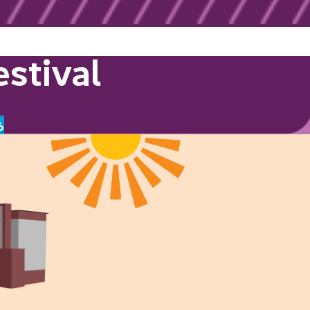
stival
6