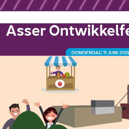
Asser Ontwikkelfe
DONDERDAG 11 JUNI 202
GRAANSILO HAVENKADE