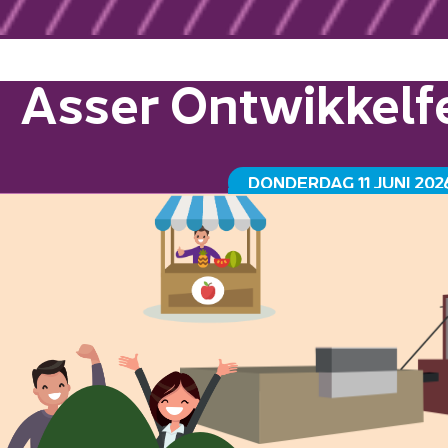
Asser Ontwikkelfe
DONDERDAG 11 JUNI 202
GRAANSILO HAVENKADE