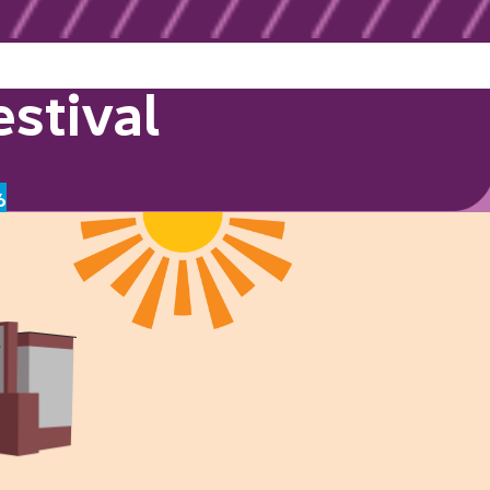
stival
6