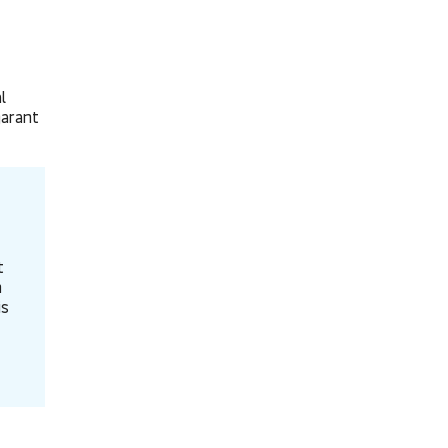
l
garant
t
n
is