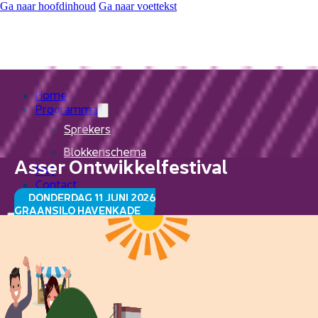
Ga naar hoofdinhoud
Ga naar voettekst
Home
Programma
Sprekers
Blokkenschema
Asser Ontwikkelfestival
FAQ
Contact
DONDERDAG 11 JUNI 2026
GRAANSILO HAVENKADE
Home
Programma
Sprekers