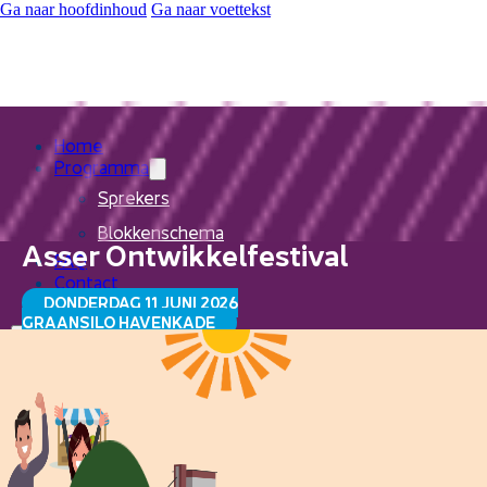
Ga naar hoofdinhoud
Ga naar voettekst
Home
Programma
Sprekers
Blokkenschema
Asser Ontwikkelfestival
FAQ
Contact
DONDERDAG 11 JUNI 2026
GRAANSILO HAVENKADE
Home
Programma
Sprekers