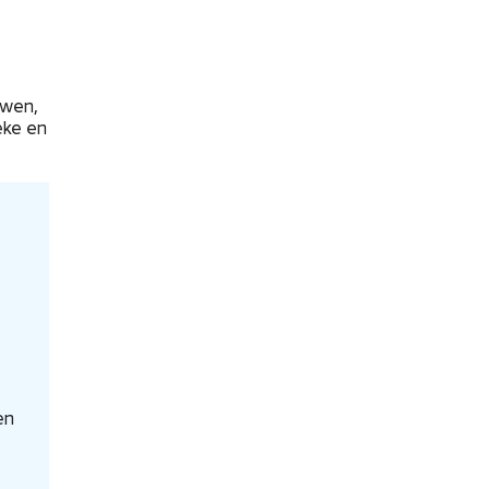
uwen,
eke en
en