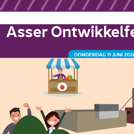
Asser Ontwikkelfe
DONDERDAG 11 JUNI 202
GRAANSILO HAVENKADE