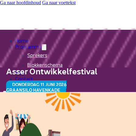
Ga naar hoofdinhoud
Ga naar voettekst
Home
Programma
Sprekers
Blokkenschema
Asser Ontwikkelfestival
FAQ
Contact
DONDERDAG 11 JUNI 2026
GRAANSILO HAVENKADE
Home
Programma
Sprekers