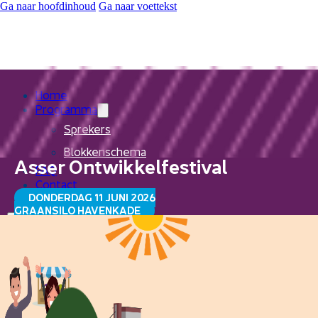
Ga naar hoofdinhoud
Ga naar voettekst
Home
Programma
Sprekers
Blokkenschema
Asser Ontwikkelfestival
FAQ
Contact
DONDERDAG 11 JUNI 2026
GRAANSILO HAVENKADE
Home
Programma
Sprekers