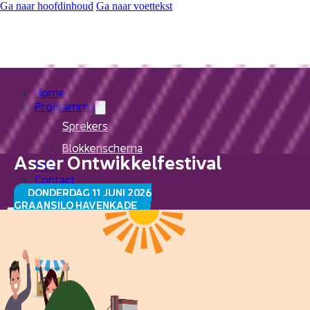
Ga naar hoofdinhoud
Ga naar voettekst
Home
Programma
Sprekers
Blokkenschema
Asser Ontwikkelfestival
FAQ
Contact
DONDERDAG 11 JUNI 2026
GRAANSILO HAVENKADE
Home
Programma
Sprekers