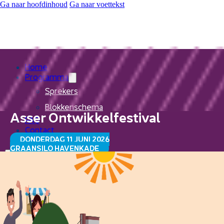
Ga naar hoofdinhoud
Ga naar voettekst
Home
Programma
Sprekers
Blokkenschema
Asser Ontwikkelfestival
FAQ
Contact
DONDERDAG 11 JUNI 2026
GRAANSILO HAVENKADE
Home
Programma
Sprekers