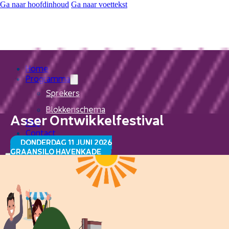
Ga naar hoofdinhoud
Ga naar voettekst
Home
Programma
Sprekers
Blokkenschema
Asser Ontwikkelfestival
FAQ
Contact
DONDERDAG 11 JUNI 2026
GRAANSILO HAVENKADE
Home
Programma
Sprekers