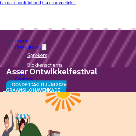
Ga naar hoofdinhoud
Ga naar voettekst
Home
Programma
Sprekers
Blokkenschema
Asser Ontwikkelfestival
FAQ
Contact
DONDERDAG 11 JUNI 2026
GRAANSILO HAVENKADE
Home
Programma
Sprekers