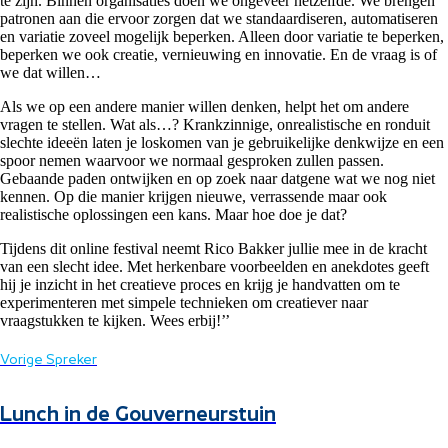
te zijn. Binnen organisaties doen we ongeveer hetzelfde. We brengen
patronen aan die ervoor zorgen dat we standaardiseren, automatiseren
en variatie zoveel mogelijk beperken. Alleen door variatie te beperken,
beperken we ook creatie, vernieuwing en innovatie. En de vraag is of
we dat willen…
Als we op een andere manier willen denken, helpt het om andere
vragen te stellen. Wat als…? Krankzinnige, onrealistische en ronduit
slechte ideeën laten je loskomen van je gebruikelijke denkwijze en een
spoor nemen waarvoor we normaal gesproken zullen passen.
Gebaande paden ontwijken en op zoek naar datgene wat we nog niet
kennen. Op die manier krijgen nieuwe, verrassende maar ook
realistische oplossingen een kans. Maar hoe doe je dat?
Tijdens dit online festival neemt Rico Bakker jullie mee in de kracht
van een slecht idee. Met herkenbare voorbeelden en anekdotes geeft
hij je inzicht in het creatieve proces en krijg je handvatten om te
experimenteren met simpele technieken om creatiever naar
vraagstukken te kijken. Wees erbij!’’
Vorige Spreker
Lunch in de Gouverneurstuin