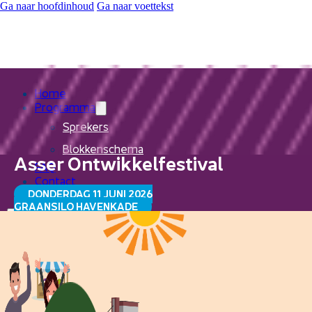
Ga naar hoofdinhoud
Ga naar voettekst
Home
Programma
Sprekers
Blokkenschema
Asser Ontwikkelfestival
FAQ
Contact
DONDERDAG 11 JUNI 2026
GRAANSILO HAVENKADE
Home
Programma
Sprekers