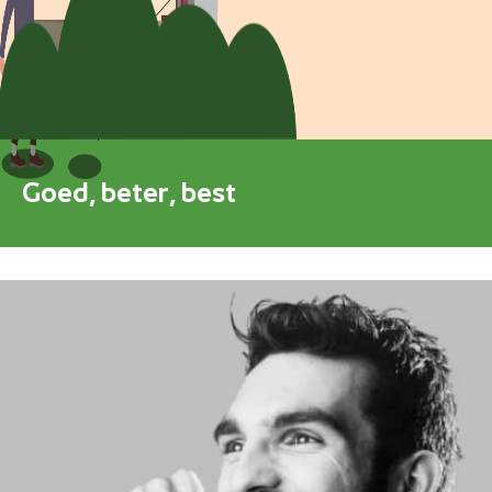
Blokkenschema
FAQ
Contact
Goed, beter, best