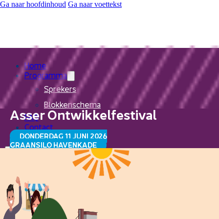
Ga naar hoofdinhoud
Ga naar voettekst
Home
Programma
Sprekers
Blokkenschema
Asser Ontwikkelfestival
FAQ
Contact
DONDERDAG 11 JUNI 2026
GRAANSILO HAVENKADE
Home
Programma
Sprekers