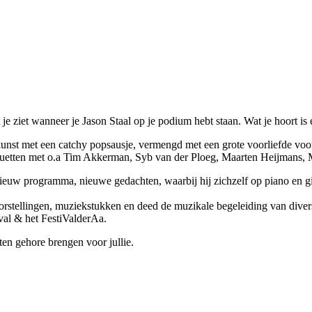
t je ziet wanneer je Jason Staal op je podium hebt staan. Wat je hoort i
unst met een catchy popsausje, vermengd met een grote voorliefde voor
duetten met o.a Tim Akkerman, Syb van der Ploeg, Maarten Heijmans,
euw programma, nieuwe gedachten, waarbij hij zichzelf op piano en git
orstellingen, muziekstukken en deed de muzikale begeleiding van dive
val & het FestiValderAa.
ten gehore brengen voor jullie.