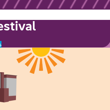
stival
6