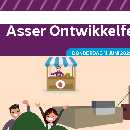
Asser Ontwikkelfe
DONDERDAG 11 JUNI 202
GRAANSILO HAVENKADE