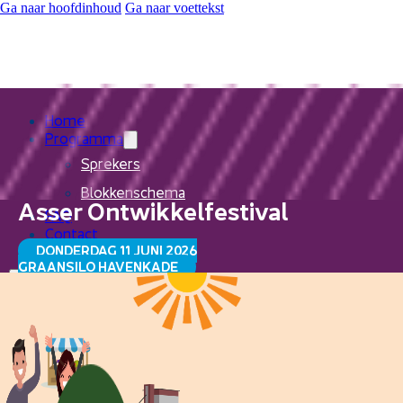
Ga naar hoofdinhoud
Ga naar voettekst
Home
Programma
Sprekers
Blokkenschema
Asser Ontwikkelfestival
FAQ
Contact
DONDERDAG 11 JUNI 2026
GRAANSILO HAVENKADE
Home
Programma
Sprekers