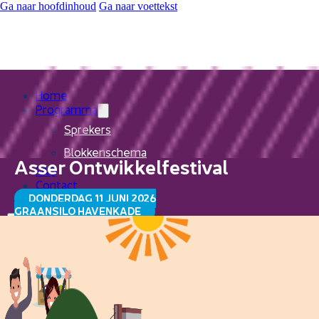
Ga naar hoofdinhoud
Ga naar voettekst
Home
Programma
Sprekers
Blokkenschema
Asser Ontwikkelfestival
FAQ
Contact
DONDERDAG 11 JUNI 2026
GRAANSILO HAVENKADE
Home
Programma
Sprekers