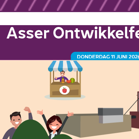
Asser Ontwikkelfe
DONDERDAG 11 JUNI 202
GRAANSILO HAVENKADE