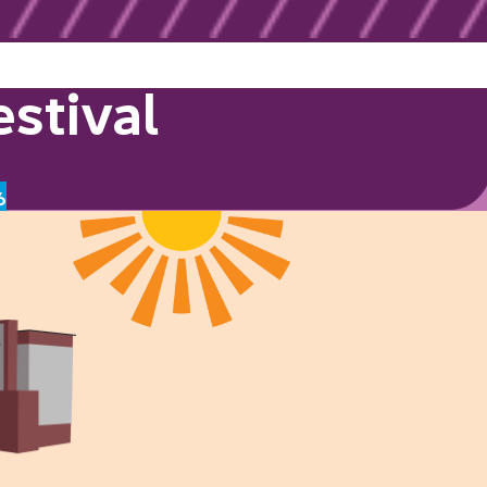
stival
6