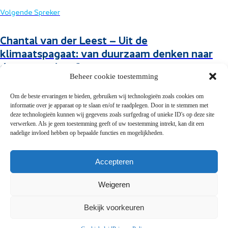
Volgende Spreker
Chantal van der Leest – Uit de
klimaatspagaat: van duurzaam denken naar
duurzaam doen?
Beheer cookie toestemming
Om de beste ervaringen te bieden, gebruiken wij technologieën zoals cookies om
informatie over je apparaat op te slaan en/of te raadplegen. Door in te stemmen met
deze technologieën kunnen wij gegevens zoals surfgedrag of unieke ID's op deze site
verwerken. Als je geen toestemming geeft of uw toestemming intrekt, kan dit een
Snel naar
nadelige invloed hebben op bepaalde functies en mogelijkheden.
Presentaties
Accepteren
FAQ
Contact
Weigeren
Privacy
Bekijk voorkeuren
Privacy Policy