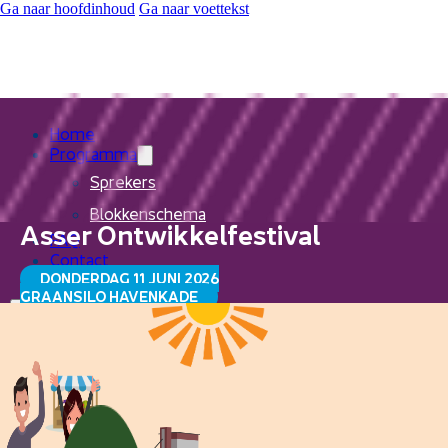
Ga naar hoofdinhoud
Ga naar voettekst
Home
Programma
Sprekers
Blokkenschema
Asser Ontwikkelfestival
FAQ
Contact
DONDERDAG 11 JUNI 2026
GRAANSILO HAVENKADE
Home
Programma
Sprekers