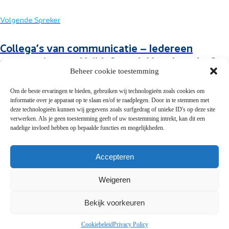
Volgende Spreker
Collega’s van communicatie – Iedereen
communiceert. Altijd. Overal. Maar hoe dan?
Beheer cookie toestemming
Om de beste ervaringen te bieden, gebruiken wij technologieën zoals cookies om
informatie over je apparaat op te slaan en/of te raadplegen. Door in te stemmen met
deze technologieën kunnen wij gegevens zoals surfgedrag of unieke ID's op deze site
verwerken. Als je geen toestemming geeft of uw toestemming intrekt, kan dit een
Snel naar
nadelige invloed hebben op bepaalde functies en mogelijkheden.
Presentaties
Accepteren
FAQ
Contact
Weigeren
Privacy
Bekijk voorkeuren
Privacy Policy
Cookiebeleid
Privacy Policy