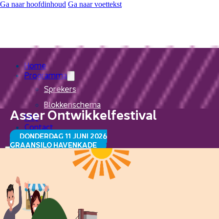
Ga naar hoofdinhoud
Ga naar voettekst
Home
Programma
Sprekers
Blokkenschema
Asser Ontwikkelfestival
FAQ
Contact
DONDERDAG 11 JUNI 2026
GRAANSILO HAVENKADE
Home
Programma
Sprekers