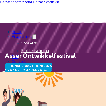
Ga naar hoofdinhoud
Ga naar voettekst
Home
Programma
Sprekers
Blokkenschema
Asser Ontwikkelfestival
FAQ
Contact
DONDERDAG 11 JUNI 2026
GRAANSILO HAVENKADE
Home
Programma
Sprekers