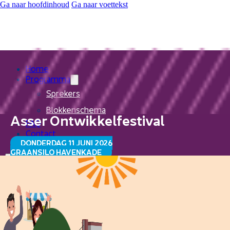
Ga naar hoofdinhoud
Ga naar voettekst
Home
Programma
Sprekers
Blokkenschema
Asser Ontwikkelfestival
FAQ
Contact
DONDERDAG 11 JUNI 2026
GRAANSILO HAVENKADE
Home
Programma
Sprekers