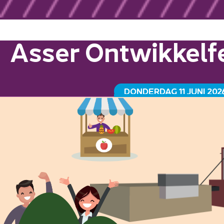
Asser Ontwikkelfe
DONDERDAG 11 JUNI 202
GRAANSILO HAVENKADE