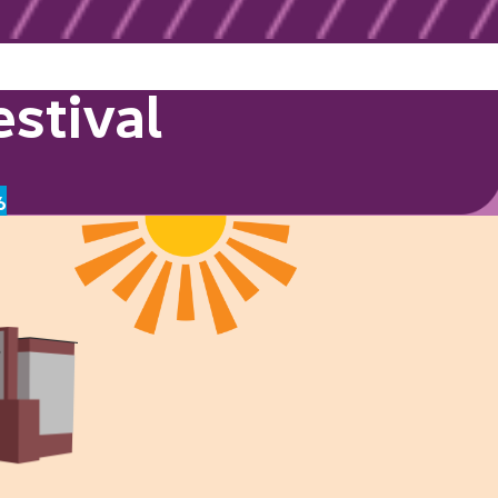
stival
6