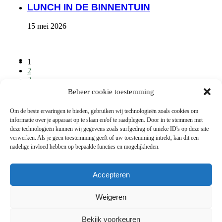
LUNCH IN DE BINNENTUIN
15 mei 2026
1
2
3
…
Beheer cookie toestemming
6
→
Om de beste ervaringen te bieden, gebruiken wij technologieën zoals cookies om
informatie over je apparaat op te slaan en/of te raadplegen. Door in te stemmen met
deze technologieën kunnen wij gegevens zoals surfgedrag of unieke ID's op deze site
verwerken. Als je geen toestemming geeft of uw toestemming intrekt, kan dit een
Snel naar
nadelige invloed hebben op bepaalde functies en mogelijkheden.
Presentaties
Accepteren
FAQ
Contact
Weigeren
Privacy
Bekijk voorkeuren