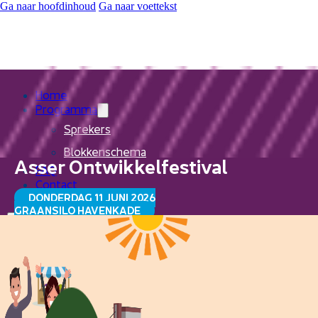
Ga naar hoofdinhoud
Ga naar voettekst
Home
Programma
Sprekers
Blokkenschema
Asser Ontwikkelfestival
FAQ
Contact
DONDERDAG 11 JUNI 2026
GRAANSILO HAVENKADE
Home
Programma
Sprekers