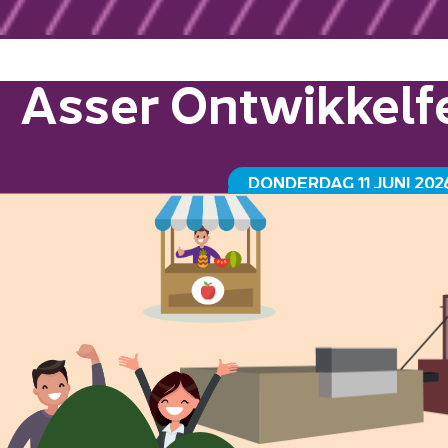
Asser Ontwikkelfe
DONDERDAG 11 JUNI 202
GRAANSILO HAVENKADE