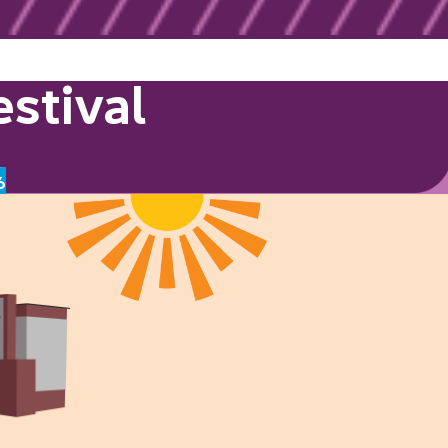
stival
6