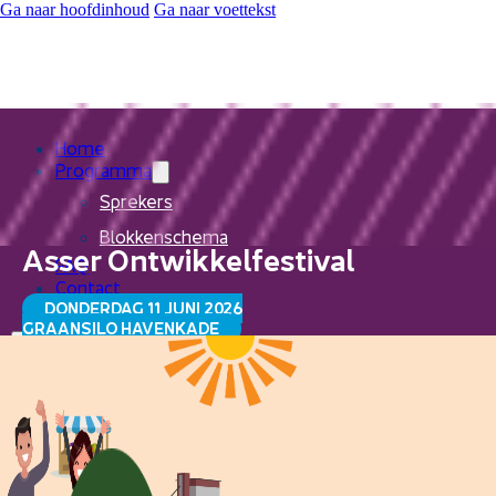
Ga naar hoofdinhoud
Ga naar voettekst
Home
Programma
Sprekers
Blokkenschema
Asser Ontwikkelfestival
FAQ
Contact
DONDERDAG 11 JUNI 2026
GRAANSILO HAVENKADE
Home
Programma
Sprekers