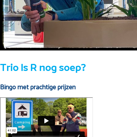
Trio Is R nog soep?
Bingo met prachtige prijzen