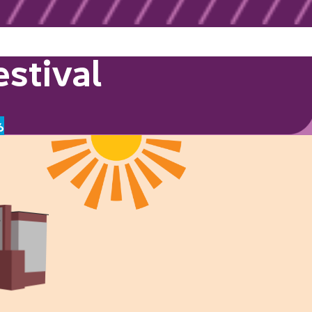
stival
6