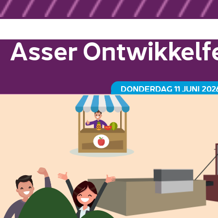
Asser Ontwikkelfe
DONDERDAG 11 JUNI 202
GRAANSILO HAVENKADE