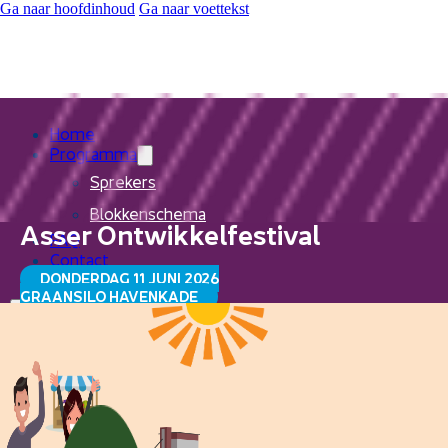
Ga naar hoofdinhoud
Ga naar voettekst
Home
Programma
Sprekers
Blokkenschema
Asser Ontwikkelfestival
FAQ
Contact
DONDERDAG 11 JUNI 2026
GRAANSILO HAVENKADE
Home
Programma
Sprekers