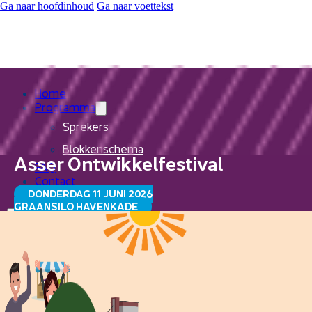
Ga naar hoofdinhoud
Ga naar voettekst
Home
Programma
Sprekers
Blokkenschema
Asser Ontwikkelfestival
FAQ
Contact
DONDERDAG 11 JUNI 2026
GRAANSILO HAVENKADE
Home
Programma
Sprekers